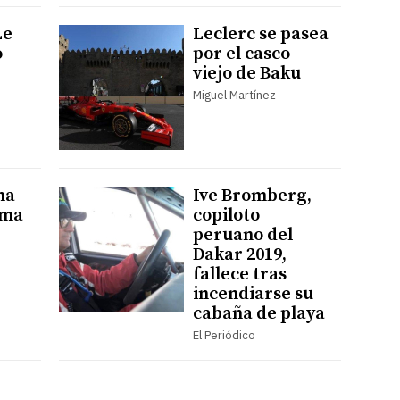
Le
Leclerc se pasea
o
por el casco
viejo de Baku
Miguel Martínez
na
Ive Bromberg,
oma
copiloto
peruano del
Dakar 2019,
fallece tras
incendiarse su
cabaña de playa
El Periódico