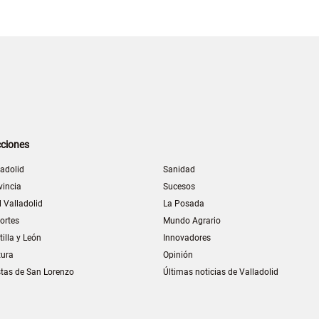
ciones
ladolid
Sanidad
vincia
Sucesos
l Valladolid
La Posada
ortes
Mundo Agrario
tilla y León
Innovadores
tura
Opinión
stas de San Lorenzo
Últimas noticias de Valladolid