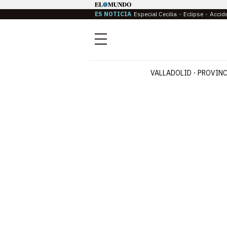
ES NOTICIA
Especial Cecilia
Eclipse
Accid
Menú
VALLADOLID
PROVINC