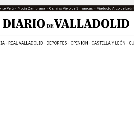
ente Perú
Motín Zambrana
Camino Viejo de Simancas
Viaducto Arco de Ladri
IA
REAL VALLADOLID
DEPORTES
OPINIÓN
CASTILLA Y LEÓN
CU