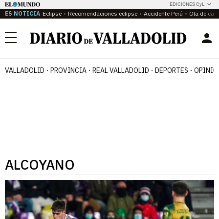
EDICIONES CyL
ES NOTICIA
Eclipse
Recomendaciones eclipse
Accidente Perú
Ola de calo
Menú
VALLADOLID
PROVINCIA
REAL VALLADOLID
DEPORTES
OPINIÓ
ALCOYANO