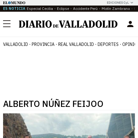
EDICIONES CyL
ES NOTICIA
Especial Cecilia
Eclipse
Accidente Perú
Motín Zambrana
Ca
Menú
VALLADOLID
PROVINCIA
REAL VALLADOLID
DEPORTES
OPINIÓ
ALBERTO NÚÑEZ FEIJOO