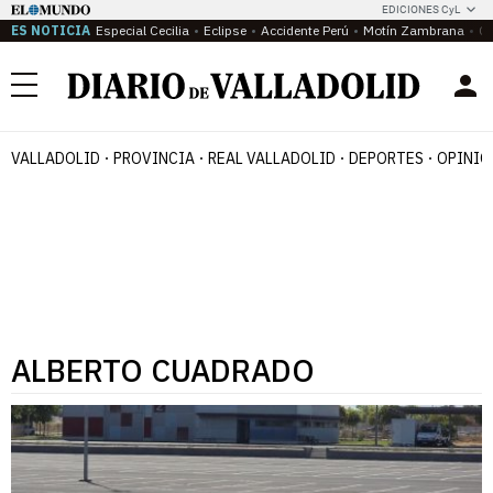
EDICIONES CyL
ES NOTICIA
Especial Cecilia
Eclipse
Accidente Perú
Motín Zambrana
Ca
Menú
VALLADOLID
PROVINCIA
REAL VALLADOLID
DEPORTES
OPINIÓ
ALBERTO CUADRADO