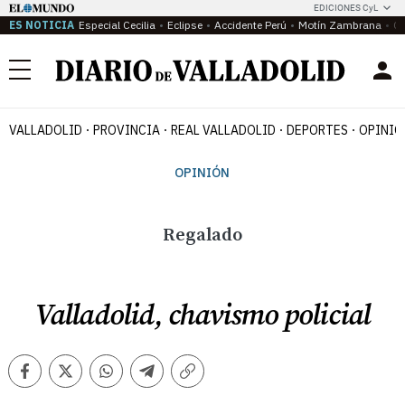
EDICIONES CyL
ES NOTICIA
Especial Cecilia
Eclipse
Accidente Perú
Motín Zambrana
Ca
Menú
VALLADOLID
PROVINCIA
REAL VALLADOLID
DEPORTES
OPINIÓ
OPINIÓN
Regalado
Valladolid, chavismo policial
Facebook
Twitter
Whatsapp
Telegram
Copiar
enlace