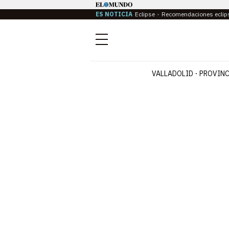
ES NOTICIA
Eclipse
Recomendaciones eclip
Menú
VALLADOLID
PROVINC