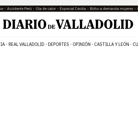
se
Accidente Perú
Ola de calor
Especial Cecilia
Búho a demanda mujeres
IA
REAL VALLADOLID
DEPORTES
OPINIÓN
CASTILLA Y LEÓN
CU