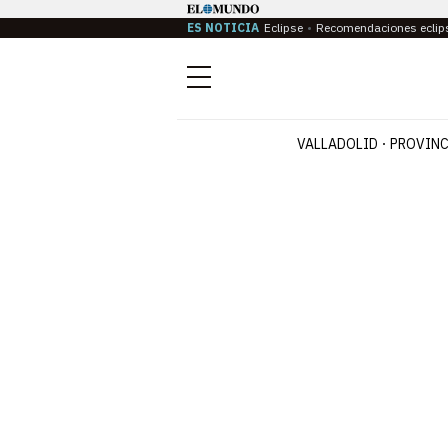
ES NOTICIA
Eclipse
Recomendaciones eclip
Menú
VALLADOLID
PROVINC