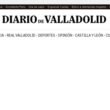
se
Accidente Perú
Ola de calor
Especial Cecilia
Búho a demanda mujeres
IA
REAL VALLADOLID
DEPORTES
OPINIÓN
CASTILLA Y LEÓN
CU