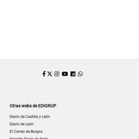
Facebook
Twitter
Instagram
YouTube
Dailymotion
WhatsApp
Otras webs de EDIGRUP
Diario de Castilla y León
Diario de León
El Correo de Burgos
Heraldo-Diario de Soria