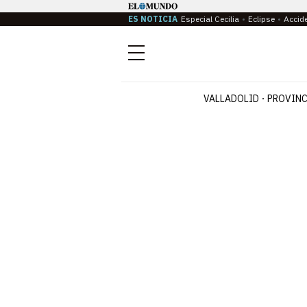
ES NOTICIA
Especial Cecilia
Eclipse
Accid
Menú
VALLADOLID
PROVINC