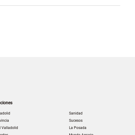
ciones
ladolid
Sanidad
vincia
Sucesos
l Valladolid
La Posada
ortes
Mundo Agrario