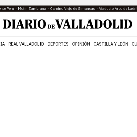
ente Perú
Motín Zambrana
Camino Viejo de Simancas
Viaducto Arco de Ladri
IA
REAL VALLADOLID
DEPORTES
OPINIÓN
CASTILLA Y LEÓN
CU