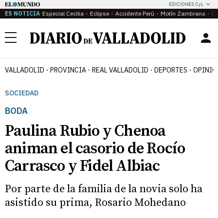
EDICIONES CyL
ES NOTICIA
Especial Cecilia
Eclipse
Accidente Perú
Motín Zambrana
Ca
Menú
VALLADOLID
PROVINCIA
REAL VALLADOLID
DEPORTES
OPINIÓ
SOCIEDAD
BODA
Paulina Rubio y Chenoa
animan el casorio de Rocío
Carrasco y Fidel Albiac
Por parte de la familia de la novia solo ha
asistido su prima, Rosario Mohedano