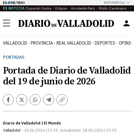
EDICIONES CyL
ES NOTICIA
Especial Cecilia
Eclipse
Accidente Perú
Motín Zambrana
Ca
Menú
VALLADOLID
PROVINCIA
REAL VALLADOLID
DEPORTES
OPINIÓ
PORTADAS
Portada de Diario de Valladolid
del 19 de junio de 2026
Facebook
Twitter
Whatsapp
Telegram
Copiar
enlace
Diario de Valladolid | El Mundo
Valladolid
18.06.2026 | 23:55
Actualizado:
18.06.2026 | 23:55