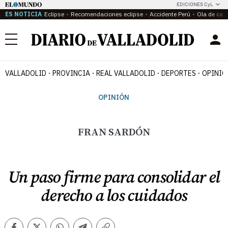
EDICIONES CyL
ES NOTICIA
Eclipse
Recomendaciones eclipse
Accidente Perú
Ola de calo
Menú
VALLADOLID
PROVINCIA
REAL VALLADOLID
DEPORTES
OPINIÓ
OPINIÓN
FRAN SARDÓN
Un paso firme para consolidar el
derecho a los cuidados