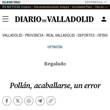
EDICIONES CyL
ES NOTICIA
Eclipse
Recomendaciones eclipse
Accidente Perú
Ola de calo
Menú
VALLADOLID
PROVINCIA
REAL VALLADOLID
DEPORTES
OPINIÓ
OPINIÓN
Regalado
Pollán, acaballarse, un error
Facebook
Twitter
Whatsapp
Telegram
Copiar
enlace