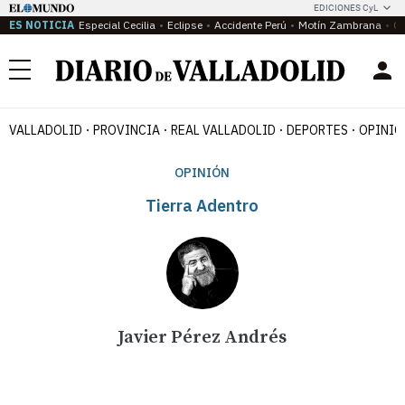
EDICIONES CyL
ES NOTICIA
Especial Cecilia
Eclipse
Accidente Perú
Motín Zambrana
Ca
Menú
VALLADOLID
PROVINCIA
REAL VALLADOLID
DEPORTES
OPINIÓ
OPINIÓN
Tierra Adentro
Javier Pérez Andrés