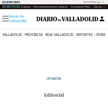
EDICIONES CyL
ES NOTICIA
Eclipse
Recomendaciones eclipse
Accidente Perú
Ola de calo
Diario de
Menú
Valladolid
VALLADOLID
PROVINCIA
REAL VALLADOLID
DEPORTES
OPINIÓ
OPINIÓN
Editorial