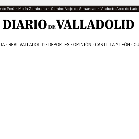
ente Perú
Motín Zambrana
Camino Viejo de Simancas
Viaducto Arco de Ladri
IA
REAL VALLADOLID
DEPORTES
OPINIÓN
CASTILLA Y LEÓN
CU