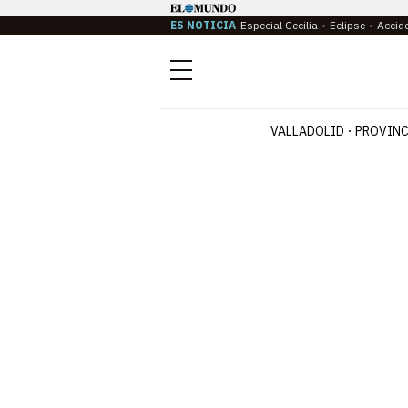
ES NOTICIA
Especial Cecilia
Eclipse
Accid
Menú
VALLADOLID
PROVINC