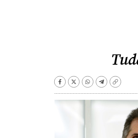
Tuda
Facebook
Twitter
Whatsapp
Telegram
Copiar
enlace