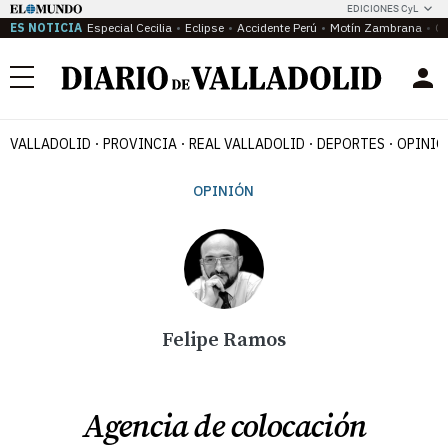
EDICIONES CyL
ES NOTICIA
Especial Cecilia
Eclipse
Accidente Perú
Motín Zambrana
Ca
Menú
VALLADOLID
PROVINCIA
REAL VALLADOLID
DEPORTES
OPINIÓ
OPINIÓN
Felipe Ramos
Agencia de colocación