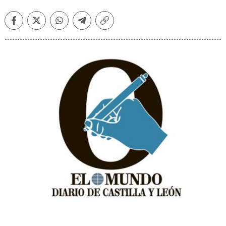
Facebook
Twitter
Whatsapp
Telegram
Copiar
enlace