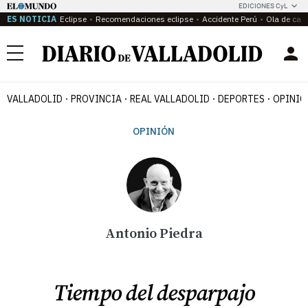
EDICIONES CyL
ES NOTICIA
Eclipse
Recomendaciones eclipse
Accidente Perú
Ola de calo
Menú
VALLADOLID
PROVINCIA
REAL VALLADOLID
DEPORTES
OPINIÓ
OPINIÓN
Antonio Piedra
Tiempo del desparpajo