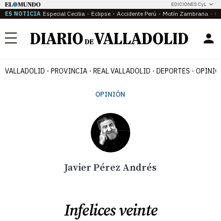
EDICIONES CyL
ES NOTICIA
Especial Cecilia
Eclipse
Accidente Perú
Motín Zambrana
Ca
Menú
VALLADOLID
PROVINCIA
REAL VALLADOLID
DEPORTES
OPINIÓ
OPINIÓN
Javier Pérez Andrés
Infelices veinte