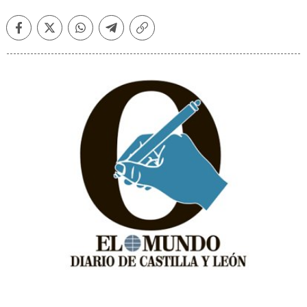
Facebook
Twitter
Whatsapp
Telegram
Copiar
enlace