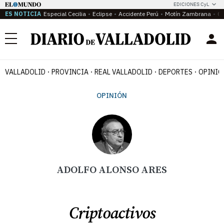
EDICIONES CyL
ES NOTICIA
Especial Cecilia
Eclipse
Accidente Perú
Motín Zambrana
Ca
Menú
VALLADOLID
PROVINCIA
REAL VALLADOLID
DEPORTES
OPINIÓ
OPINIÓN
ADOLFO ALONSO ARES
Criptoactivos