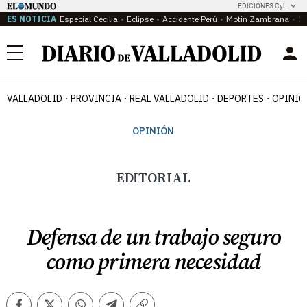
EDICIONES CyL
ES NOTICIA
Especial Cecilia
Eclipse
Accidente Perú
Motín Zambrana
Ca
Menú
VALLADOLID
PROVINCIA
REAL VALLADOLID
DEPORTES
OPINIÓ
OPINIÓN
EDITORIAL
Defensa de un trabajo seguro
como primera necesidad