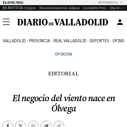
EDICIONES CyL
ES NOTICIA
Eclipse
Recomendaciones eclipse
Accidente Perú
Ola de calo
Menú
VALLADOLID
PROVINCIA
REAL VALLADOLID
DEPORTES
OPINIÓ
OPINIÓN
EDITORIAL
El negocio del viento nace en
Ólvega