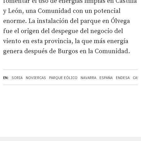
fomentar el uso de energías limpias en Castilla
y León, una Comunidad con un potencial
enorme. La instalación del parque en Ólvega
fue el origen del despegue del negocio del
viento en esta provincia, la que más energía
genera después de Burgos en la Comunidad.
EN:
SORIA
NOVIERCAS
PARQUE EÓLICO
NAVARRA
ESPAÑA
ENDESA
CAST