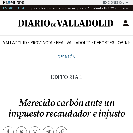
EDICIONES CyL
ES NOTICIA
Eclipse
Recomendaciones eclipse
Accidente N-122
Luto en P
Menú
VALLADOLID
PROVINCIA
REAL VALLADOLID
DEPORTES
OPINIÓ
OPINIÓN
EDITORIAL
Merecido carbón ante un
impuesto recaudador e injusto