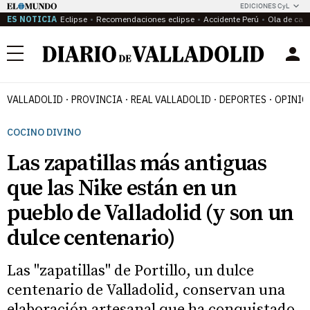
EDICIONES CyL
ES NOTICIA
Eclipse
Recomendaciones eclipse
Accidente Perú
Ola de calo
Menú
VALLADOLID
PROVINCIA
REAL VALLADOLID
DEPORTES
OPINIÓ
COCINO DIVINO
Las zapatillas más antiguas
que las Nike están en un
pueblo de Valladolid (y son un
dulce centenario)
Las "zapatillas" de Portillo, un dulce
centenario de Valladolid, conservan una
elaboración artesanal que ha conquistado