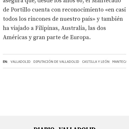
asegura que, desde los años 60, el Mantecado
de Portillo cuenta con reconocimiento «en casi
todos los rincones de nuestro país» y también
ha viajado a Filipinas, Australia, las dos
Américas y gran parte de Europa.
EN:
VALLADOLID
DIPUTACIÓN DE VALLADOLID
CASTILLA Y LEÓN
MANTECAD