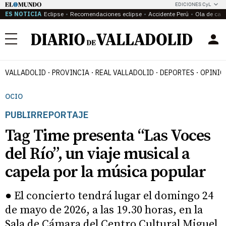
EDICIONES CyL
ES NOTICIA
Eclipse
Recomendaciones eclipse
Accidente Perú
Ola de calo
Menú
VALLADOLID
PROVINCIA
REAL VALLADOLID
DEPORTES
OPINIÓ
OCIO
PUBLIRREPORTAJE
Tag Time presenta “Las Voces
del Río”, un viaje musical a
capela por la música popular
● El concierto tendrá lugar el domingo 24
de mayo de 2026, a las 19.30 horas, en la
Sala de Cámara del Centro Cultural Miguel