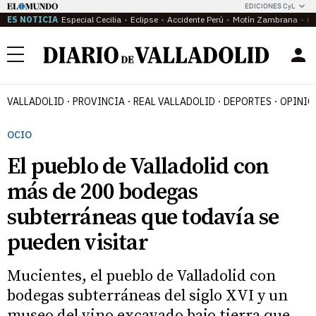
EDICIONES CyL
ES NOTICIA
Especial Cecilia
Eclipse
Accidente Perú
Motín Zambrana
Ca
Menú
VALLADOLID
PROVINCIA
REAL VALLADOLID
DEPORTES
OPINIÓ
OCIO
El pueblo de Valladolid con
más de 200 bodegas
subterráneas que todavía se
pueden visitar
Mucientes, el pueblo de Valladolid con
bodegas subterráneas del siglo XVI y un
museo del vino excavado bajo tierra que