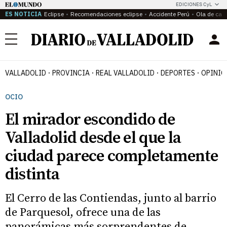
EDICIONES CyL
ES NOTICIA
Eclipse
Recomendaciones eclipse
Accidente Perú
Ola de calo
Menú
VALLADOLID
PROVINCIA
REAL VALLADOLID
DEPORTES
OPINIÓ
OCIO
El mirador escondido de
Valladolid desde el que la
ciudad parece completamente
distinta
El Cerro de las Contiendas, junto al barrio
de Parquesol, ofrece una de las
panorámicas más sorprendentes de