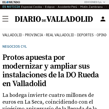
EDICIONES CyL
ES NOTICIA
Especial Cecilia
Eclipse
Accidente Perú
Motín Zambrana
Ca
Menú
VALLADOLID
PROVINCIA
REAL VALLADOLID
DEPORTES
OPINIÓ
NEGOCIOS CYL
Protos apuesta por
modernizar y ampliar sus
instalaciones de la DO Rueda
en Valladolid
La bodega invierte cuatro millones de
euros en La Seca, coincidiendo con el
vigésimo aniversario de la llegada de la