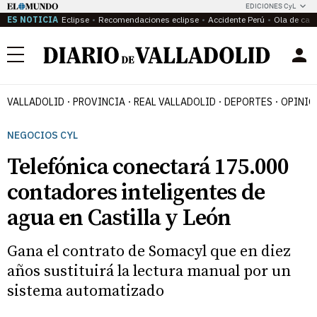
EDICIONES CyL
ES NOTICIA
Eclipse
Recomendaciones eclipse
Accidente Perú
Ola de calo
Menú
VALLADOLID
PROVINCIA
REAL VALLADOLID
DEPORTES
OPINIÓ
NEGOCIOS CYL
Telefónica conectará 175.000
contadores inteligentes de
agua en Castilla y León
Gana el contrato de Somacyl que en diez
años sustituirá la lectura manual por un
sistema automatizado