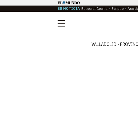
ES NOTICIA
Especial Cecilia
Eclipse
Accid
Menú
VALLADOLID
PROVINC