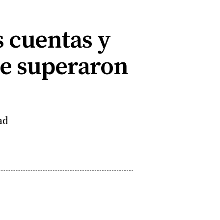
s cuentas y
 se superaron
ad