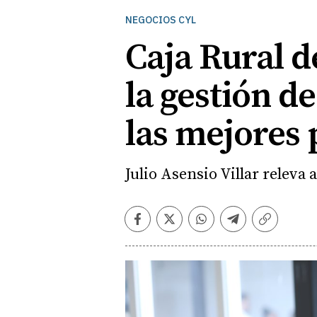
NEGOCIOS CYL
Caja Rural d
la gestión d
las mejores 
Julio Asensio Villar releva
Facebook
Twitter
Whatsapp
Telegram
Copiar
enlace