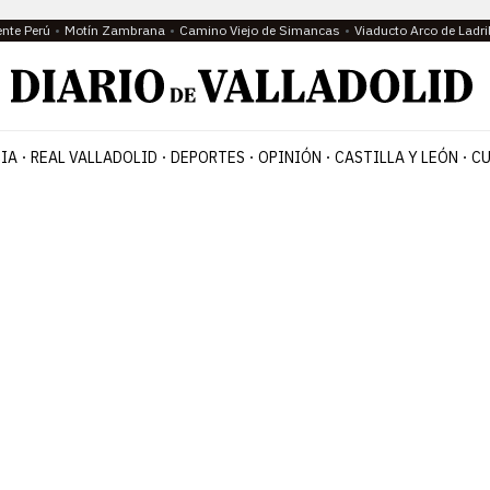
ente Perú
Motín Zambrana
Camino Viejo de Simancas
Viaducto Arco de Ladri
IA
REAL VALLADOLID
DEPORTES
OPINIÓN
CASTILLA Y LEÓN
CU