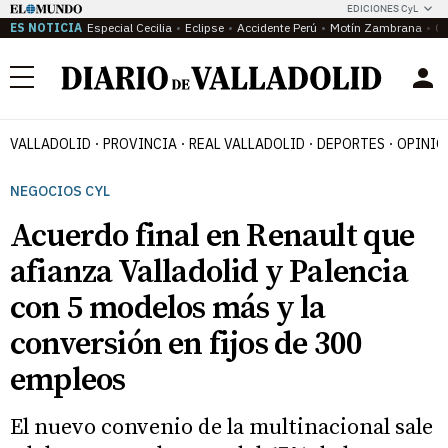
EDICIONES CyL
ES NOTICIA
Especial Cecilia
Eclipse
Accidente Perú
Motín Zambrana
Ca
Menú
VALLADOLID
PROVINCIA
REAL VALLADOLID
DEPORTES
OPINIÓ
NEGOCIOS CYL
Acuerdo final en Renault que
afianza Valladolid y Palencia
con 5 modelos más y la
conversión en fijos de 300
empleos
El nuevo convenio de la multinacional sale