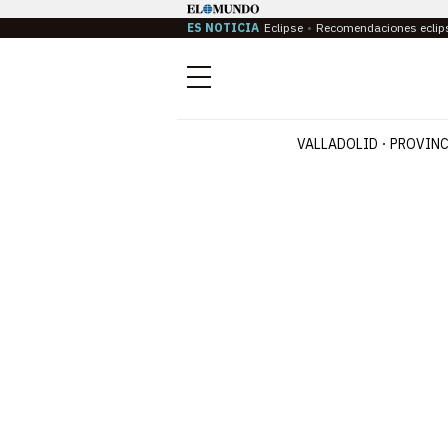
ES NOTICIA
Eclipse
Recomendaciones eclip
Menú
VALLADOLID
PROVINC