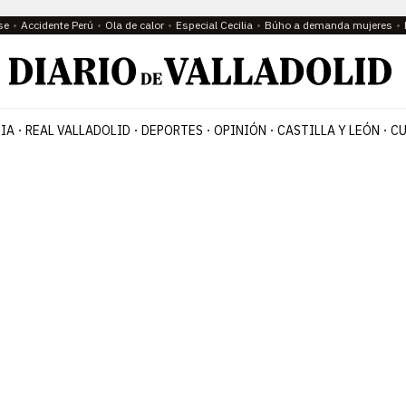
se
Accidente Perú
Ola de calor
Especial Cecilia
Búho a demanda mujeres
IA
REAL VALLADOLID
DEPORTES
OPINIÓN
CASTILLA Y LEÓN
CU