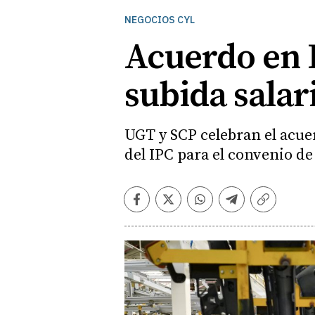
NEGOCIOS CYL
Acuerdo en R
subida salar
UGT y SCP celebran el acue
del IPC para el convenio de
Facebook
Twitter
Whatsapp
Telegram
Copiar
enlace