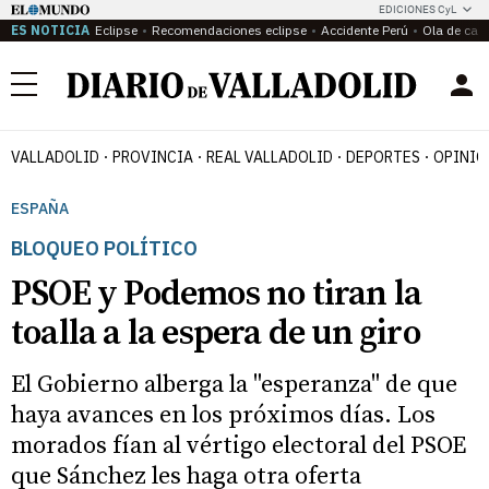
EDICIONES CyL
ES NOTICIA
Eclipse
Recomendaciones eclipse
Accidente Perú
Ola de calo
Menú
VALLADOLID
PROVINCIA
REAL VALLADOLID
DEPORTES
OPINIÓ
ESPAÑA
BLOQUEO POLÍTICO
PSOE y Podemos no tiran la
toalla a la espera de un giro
El Gobierno alberga la "esperanza" de que
haya avances en los próximos días. Los
morados fían al vértigo electoral del PSOE
que Sánchez les haga otra oferta