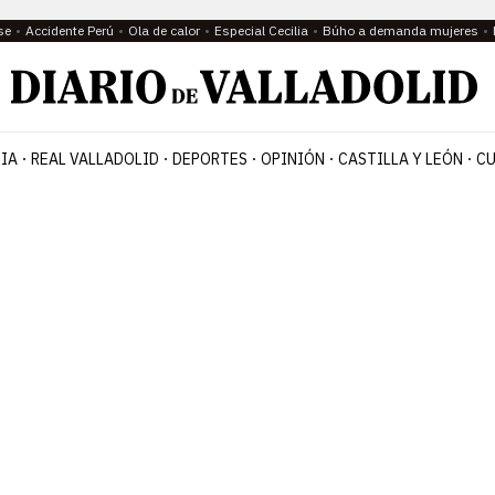
se
Accidente Perú
Ola de calor
Especial Cecilia
Búho a demanda mujeres
IA
REAL VALLADOLID
DEPORTES
OPINIÓN
CASTILLA Y LEÓN
CU