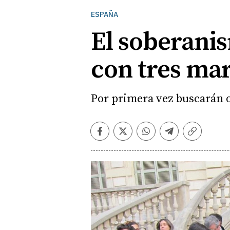
ESPAÑA
El soberanis
con tres ma
Por primera vez buscarán 
Facebook
Twitter
Whatsapp
Telegram
Copiar
enlace