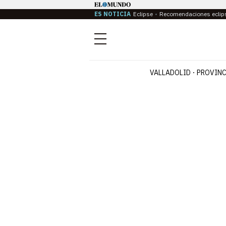
ES NOTICIA
Eclipse
Recomendaciones eclip
Menú
VALLADOLID
PROVINC