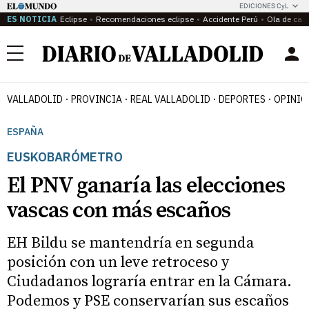
EDICIONES CyL
ES NOTICIA
Eclipse
Recomendaciones eclipse
Accidente Perú
Ola de calo
Menú
VALLADOLID
PROVINCIA
REAL VALLADOLID
DEPORTES
OPINIÓ
ESPAÑA
EUSKOBARÓMETRO
El PNV ganaría las elecciones
vascas con más escaños
EH Bildu se mantendría en segunda
posición con un leve retroceso y
Ciudadanos lograría entrar en la Cámara.
Podemos y PSE conservarían sus escaños