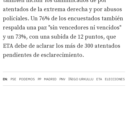
también incluir los damnificados de por
atentados de la extrema derecha y por abusos
policiales. Un 76% de los encuestados también
respalda una paz "sin vencedores ni vencidos"
y un 73%, con una subida de 12 puntos, que
ETA debe de aclarar los más de 300 atentados
pendientes de esclarecimiento.
EN:
PSE
PODEMOS
PP
MADRID
PNV
ÍÑIGO URKULLU
ETA
ELECCIONES 