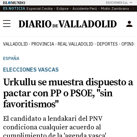
EDICIONES CyL
ES NOTICIA
Especial Cecilia
Eclipse
Accidente Perú
Motín Zambrana
Ca
Menú
VALLADOLID
PROVINCIA
REAL VALLADOLID
DEPORTES
OPINIÓ
ESPAÑA
ELECCIONES VASCAS
Urkullu se muestra dispuesto a
pactar con PP o PSOE, "sin
favoritismos"
El candidato a lendakari del PNV
condiciona cualquier acuerdo al
cumplimiento de la 'agenda vasca'