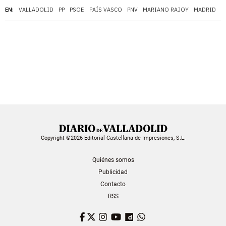
EN:
VALLADOLID
PP
PSOE
PAÍS VASCO
PNV
MARIANO RAJOY
MADRID
Í
Copyright ©2026 Editorial Castellana de Impresiones, S.L.
Quiénes somos
Publicidad
Contacto
RSS
Facebook
Twitter
Instagram
YouTube
Dailymotion
WhatsApp