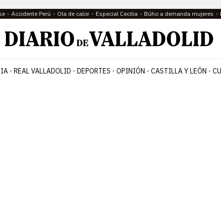
se
Accidente Perú
Ola de calor
Especial Cecilia
Búho a demanda mujeres
IA
REAL VALLADOLID
DEPORTES
OPINIÓN
CASTILLA Y LEÓN
CU