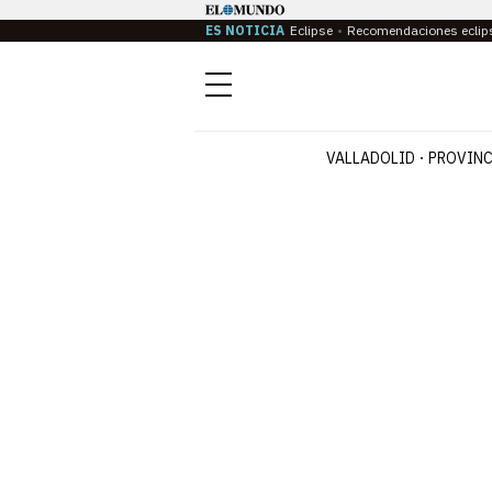
ES NOTICIA
Eclipse
Recomendaciones eclip
Menú
VALLADOLID
PROVINC