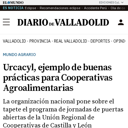
EDICIONES CyL
ES NOTICIA
Eclipse
Recomendaciones eclipse
Accidente Perú
Ola de calo
Menú
VALLADOLID
PROVINCIA
REAL VALLADOLID
DEPORTES
OPINIÓ
MUNDO AGRARIO
Urcacyl, ejemplo de buenas
prácticas para Cooperativas
Agroalimentarias
La organización nacional pone sobre el
tapete el programa de jornadas de puertas
abiertas de la Unión Regional de
Cooperativas de Castilla y León