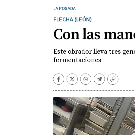
LA POSADA
FLECHA (LEÓN)
Con las man
Este obrador lleva tres ge
fermentaciones
Facebook
Twitter
Whatsapp
Telegram
Copiar
enlace