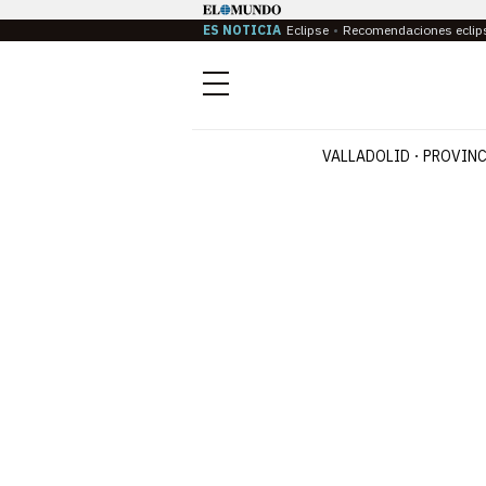
ES NOTICIA
Eclipse
Recomendaciones eclip
Menú
VALLADOLID
PROVINC