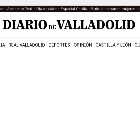
se
Accidente Perú
Ola de calor
Especial Cecilia
Búho a demanda mujeres
IA
REAL VALLADOLID
DEPORTES
OPINIÓN
CASTILLA Y LEÓN
CU