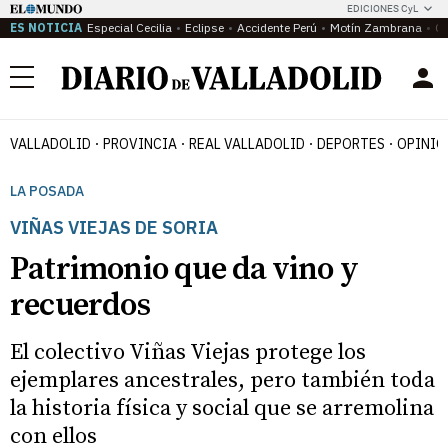
EDICIONES CyL
ES NOTICIA
Especial Cecilia
Eclipse
Accidente Perú
Motín Zambrana
Ca
Menú
VALLADOLID
PROVINCIA
REAL VALLADOLID
DEPORTES
OPINIÓ
LA POSADA
VIÑAS VIEJAS DE SORIA
Patrimonio que da vino y
recuerdos
El colectivo Viñas Viejas protege los
ejemplares ancestrales, pero también toda
la historia física y social que se arremolina
con ellos