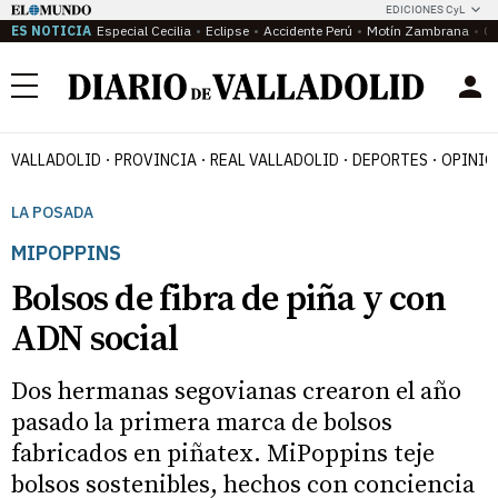
EDICIONES CyL
ES NOTICIA
Especial Cecilia
Eclipse
Accidente Perú
Motín Zambrana
Ca
Menú
VALLADOLID
PROVINCIA
REAL VALLADOLID
DEPORTES
OPINIÓ
LA POSADA
MIPOPPINS
Bolsos de fibra de piña y con
ADN social
Dos hermanas segovianas crearon el año
pasado la primera marca de bolsos
fabricados en piñatex. MiPoppins teje
bolsos sostenibles, hechos con conciencia