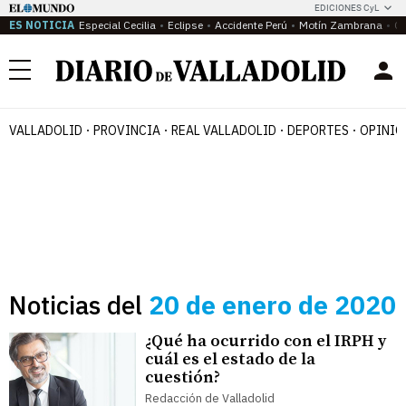
EDICIONES CyL
ES NOTICIA
Especial Cecilia
Eclipse
Accidente Perú
Motín Zambrana
Ca
Menú
VALLADOLID
PROVINCIA
REAL VALLADOLID
DEPORTES
OPINIÓ
Noticias del
20 de enero de 2020
¿Qué ha ocurrido con el IRPH y
cuál es el estado de la
cuestión?
Redacción de Valladolid