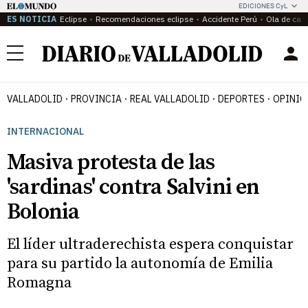
EDICIONES CyL
ES NOTICIA
Eclipse
Recomendaciones eclipse
Accidente Perú
Ola de calo
Menú
VALLADOLID
PROVINCIA
REAL VALLADOLID
DEPORTES
OPINIÓ
INTERNACIONAL
Masiva protesta de las
'sardinas' contra Salvini en
Bolonia
El líder ultraderechista espera conquistar
para su partido la autonomía de Emilia
Romagna