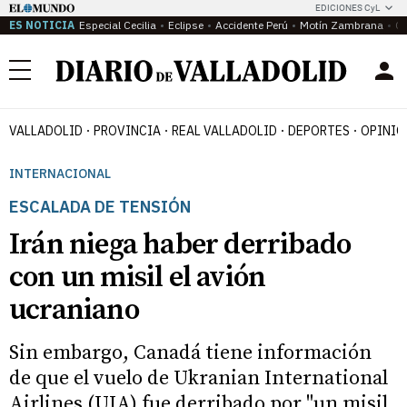
EDICIONES CyL
ES NOTICIA
Especial Cecilia
Eclipse
Accidente Perú
Motín Zambrana
Ca
Menú
VALLADOLID
PROVINCIA
REAL VALLADOLID
DEPORTES
OPINIÓ
INTERNACIONAL
ESCALADA DE TENSIÓN
Irán niega haber derribado
con un misil el avión
ucraniano
Sin embargo, Canadá tiene información
de que el vuelo de Ukranian International
Airlines (UIA) fue derribado por "un misil