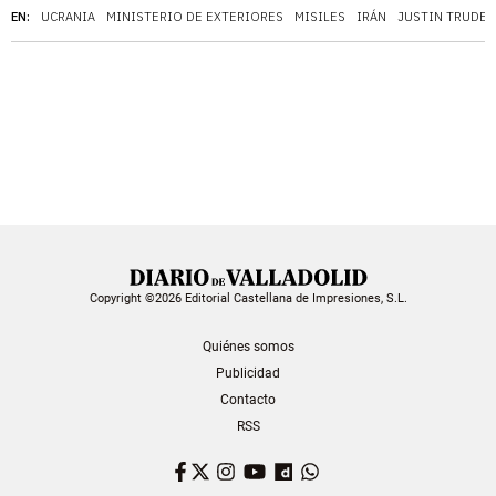
EN:
UCRANIA
MINISTERIO DE EXTERIORES
MISILES
IRÁN
JUSTIN TRUDE
Copyright ©2026 Editorial Castellana de Impresiones, S.L.
Quiénes somos
Publicidad
Contacto
RSS
Facebook
Twitter
Instagram
YouTube
Dailymotion
WhatsApp