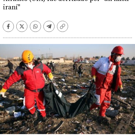
iraní"
Facebook
Twitter
Whatsapp
Telegram
Copiar
enlace