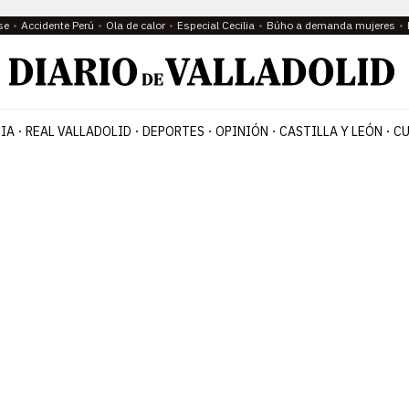
se
Accidente Perú
Ola de calor
Especial Cecilia
Búho a demanda mujeres
IA
REAL VALLADOLID
DEPORTES
OPINIÓN
CASTILLA Y LEÓN
CU