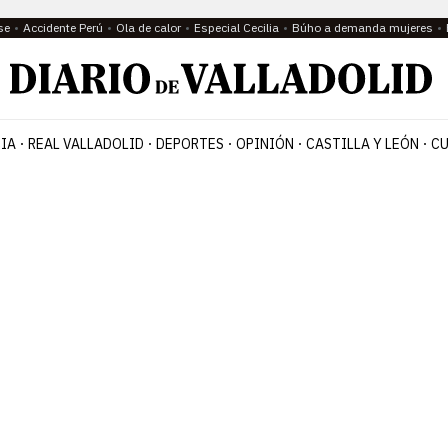
se
Accidente Perú
Ola de calor
Especial Cecilia
Búho a demanda mujeres
IA
REAL VALLADOLID
DEPORTES
OPINIÓN
CASTILLA Y LEÓN
CU