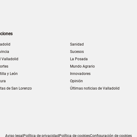
ciones
ladolid
Sanidad
vincia
Sucesos
l Valladolid
La Posada
ortes
Mundo Agrario
tilla y León
Innovadores
tura
Opinión
stas de San Lorenzo
Últimas noticias de Valladolid
Aviso legal
Política de privacidad
Política de cookies
Configuración de cookies