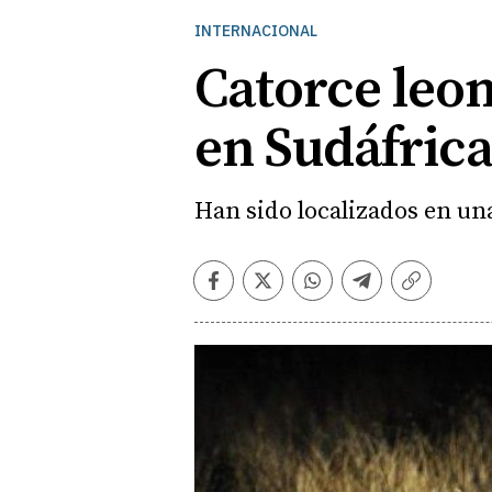
INTERNACIONAL
Catorce leo
en Sudáfric
Han sido localizados en un
Facebook
Twitter
Whatsapp
Telegram
Copiar
enlace