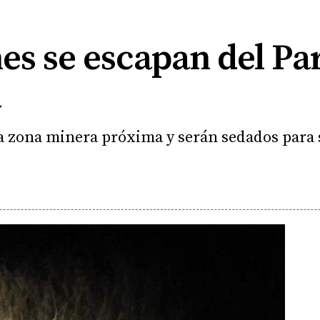
nes se escapan del P
a
a zona minera próxima y serán sedados para 