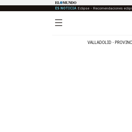
ES NOTICIA
Eclipse
Recomendaciones eclip
Menú
VALLADOLID
PROVINC