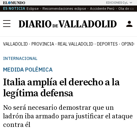
EDICIONES CyL
ES NOTICIA
Eclipse
Recomendaciones eclipse
Accidente Perú
Ola de calo
Menú
VALLADOLID
PROVINCIA
REAL VALLADOLID
DEPORTES
OPINIÓ
INTERNACIONAL
MEDIDA POLÉMICA
Italia amplía el derecho a la
legítima defensa
No será necesario demostrar que un
ladrón iba armado para justificar el ataque
contra él