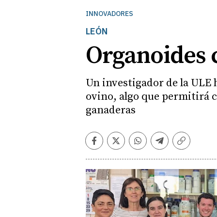
INNOVADORES
LEÓN
Organoides 
Un investigador de la ULE 
ovino, algo que permitirá 
ganaderas
Facebook
Twitter
Whatsapp
Telegram
Copiar
enlace