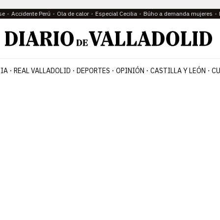
se
Accidente Perú
Ola de calor
Especial Cecilia
Búho a demanda mujeres
IA
REAL VALLADOLID
DEPORTES
OPINIÓN
CASTILLA Y LEÓN
CU