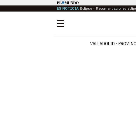
ES NOTICIA
Eclipse
Recomendaciones eclip
Menú
VALLADOLID
PROVINC