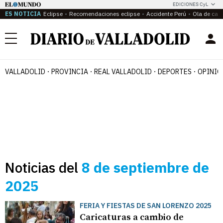
EDICIONES CyL
ES NOTICIA
Eclipse
Recomendaciones eclipse
Accidente Perú
Ola de calo
Menú
VALLADOLID
PROVINCIA
REAL VALLADOLID
DEPORTES
OPINIÓ
Noticias del
8 de septiembre de
2025
FERIA Y FIESTAS DE SAN LORENZO 2025
Caricaturas a cambio de