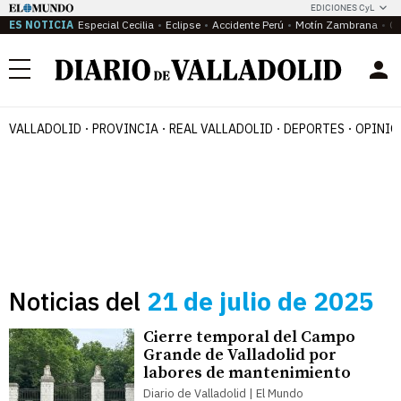
EDICIONES CyL
ES NOTICIA
Especial Cecilia
Eclipse
Accidente Perú
Motín Zambrana
Ca
Menú
VALLADOLID
PROVINCIA
REAL VALLADOLID
DEPORTES
OPINIÓ
Noticias del
21 de julio de 2025
Cierre temporal del Campo
Grande de Valladolid por
labores de mantenimiento
Diario de Valladolid | El Mundo