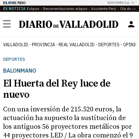
EDICIONES CyL
ES NOTICIA
Eclipse
Recomendaciones eclipse
Accidente Perú
Ola de calo
Menú
VALLADOLID
PROVINCIA
REAL VALLADOLID
DEPORTES
OPINIÓ
DEPORTES
BALONMANO
El Huerta del Rey luce de
nuevo
Con una inversión de 215.520 euros, la
actuación ha supuesto la sustitución de
los antiguos 56 proyectores metálicos por
44 proyectores LED / La obra comenzó el 9